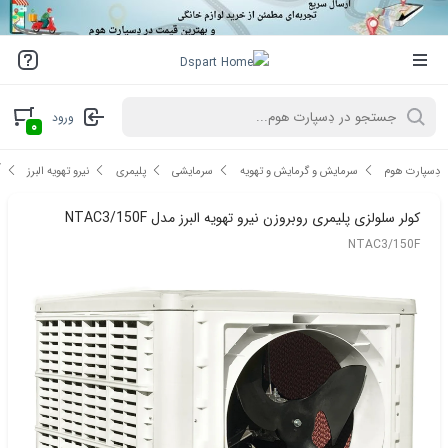
ورود
۰
ک
دِسپارت هوم
سرمایش و گرمایش و تهویه
سرمایشی
پلیمری
نیرو تهویه البرز
کولر سلولزی پلیمری روبروزن نیرو تهویه البرز مدل NTAC3/150F
NTAC3/150F