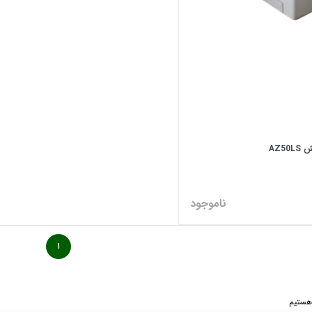
AZ5
ناموجود
۱