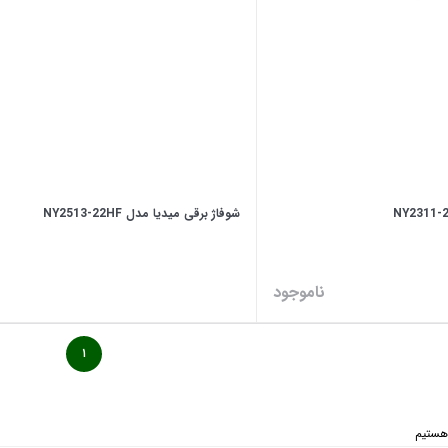
شوفاژ برقی میدیا مدل NY2513-22HF
ناموجود
۱