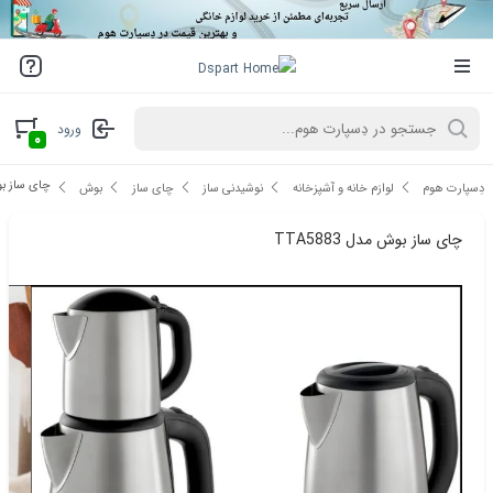
ورود
۰
چای ساز بوش م
دِسپارت هوم
لوازم خانه و آشپزخانه
نوشیدنی ساز
چای ساز
بوش
چای ساز بوش مدل TTA5883