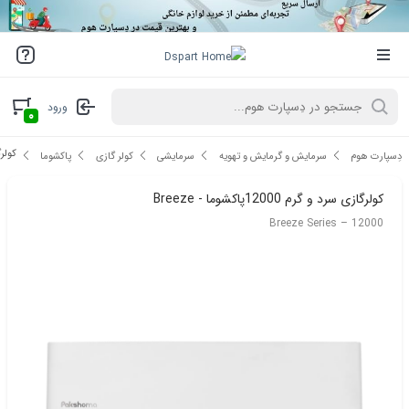
ورود
۰
کولرگازی 
دِسپارت هوم
سرمایش و گرمایش و تهویه
سرمایشی
کولر گازی
پاکشوما
کولرگازی سرد و گرم 12000پاکشوما - Breeze
12000 – Breeze Series