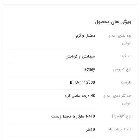
ویژگی های محصول
رده بندی آب و
معتدل و گرم
هوایی
عملکرد
سرمایش و گرمایش
نوع کمپرسور
Rotary
ظرفیت
12000 BTU/hr
حداکثر دمای آب و
48 درجه سانتی گراد
هوایی
نوع گاز(مبرد)
R410 سازگار با محیط زیست
دامنه پرتاب باد
10متر