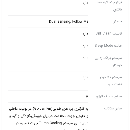
فیلتر چند لایه ضد
دارد
باکتری
حسگر
Dual sensing, Follow Me
قابلیت Self Clean
دارد
حالت Sleep Mode
دارد
سیستم برفک زدایی
دارد
خودکار
سیستم تشخیص
دارد
نشت مبرد
سطح مصرف انرژی
A
سایر امکانات
به کارگیری پره های طلایی(Golden Fin) در یونیت داخلی
و خارجی جهت محافظت در برابر خوردگی،آلودگی و گرد و
غبار, دارای سیستم Turbo Cooling جهت تسریع در