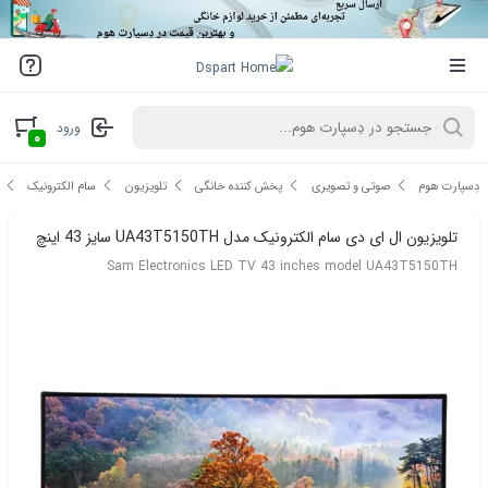
ورود
۰
دِسپارت هوم
صوتی و تصویری
پخش کننده خانگی
تلویزیون
سام الکترونیک
تلویزیون ال ای دی سام الکترونیک مدل UA43T5150TH سایز 43 اینچ
Sam Electronics LED TV 43 inches model UA43T5150TH