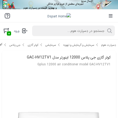
ورود
۰
کولر 
دِسپارت هوم
سرمایش و گرمایش و تهویه
سرمایشی
کولر گازی
جی پلاس
کولر گازی جی پلاس 12000 اینورتر مدل GAC-HV12TV1
Gplus 12000 air conditioner model GAC-HV12TV1