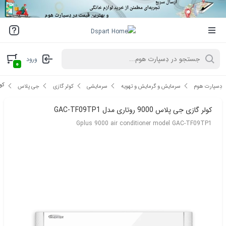
ورود
۰
کولر 
دِسپارت هوم
سرمایش و گرمایش و تهویه
سرمایشی
کولر گازی
جی پلاس
کولر گازی جی پلاس 9000 روتاری مدل GAC-TF09TP1
Gplus 9000 air conditioner model GAC-TF09TP1