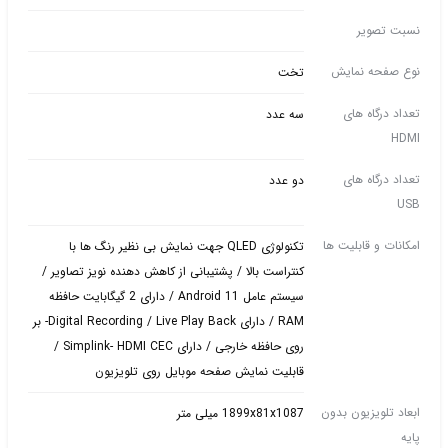
نسبت تصویر
نوع صفحه نمایش
تخت
تعداد درگاه های
سه عدد
HDMI
تعداد درگاه های
دو عدد
USB
امکانات و قابلیت ها
تکنولوژی QLED جهت نمایش بی نظیر رنگ ها با
کنتراست بالا / پشتیبانی از کاهش دهنده نویز تصاویر /
سیستم عامل Android 11 / دارای 2 گیگابایت حافظه
RAM / دارای Digital Recording / Live Play Back- بر
روی حافظه خارجی / دارای Simplink- HDMI CEC /
قابلیت نمایش صفحه موبایل روی تلویزیون
ابعاد تلویزیون بدون
1899x81x1087 میلی متر
پایه