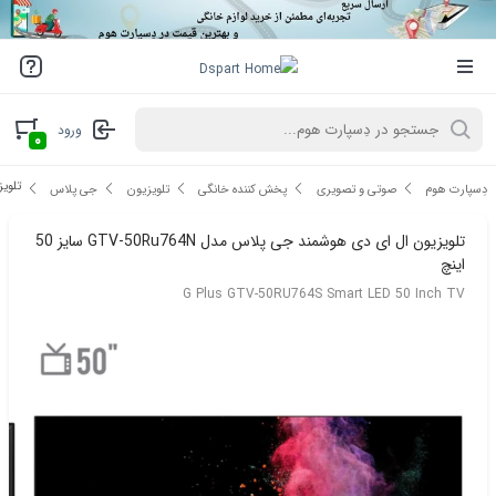
ورود
۰
تلویزیو
دِسپارت هوم
صوتی و تصویری
پخش کننده خانگی
تلویزیون
جی پلاس
تلویزیون ال ای دی هوشمند جی پلاس مدل GTV-50Ru764N سایز 50
اینچ
G Plus GTV-50RU764S Smart LED 50 Inch TV