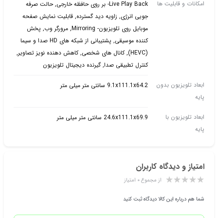
امکانات و قابلیت ها
Live Play Back- بر روی حافظه خارجی, حالت صرفه
جویی انرژی, زاویه دید گسترده, قابلیت نمایش صفحه
موبایل روی تلویزیون- Mirroring, مرورگر وب, پخش
کننده موسیقی, پشتیبانی از شبکه های HD صدا و سیما
(HEVC), کانال های شخصی, کاهش دهنده نویز تصاویر,
کنترل تطبیقی صدا, گیرنده دیجیتال تلویزیون
ابعاد تلویزیون بدون
9.1x111.1x64.2 سانتی متر میلی متر
پایه
ابعاد تلویزیون با
24.6x111.1x69.9 سانتی متر میلی متر
پایه
امتیاز و دیدگاه کاربران
از مجموع ۰ امتیاز
شما هم درباره این کالا دیدگاه ثبت کنید