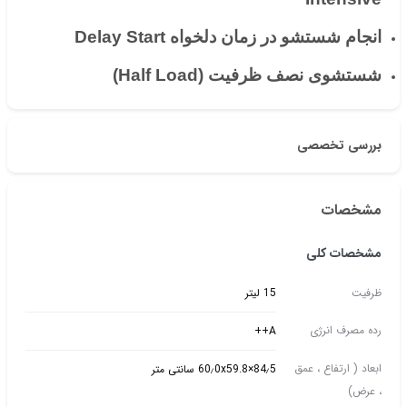
انجام شستشو در زمان دلخواه Delay Start
شستشوی نصف ظرفیت (Half Load)
بررسی تخصصی
مشخصات
مشخصات کلی
ظرفیت
15 لیتر
رده مصرف انرژی
A++
ابعاد ( ارتفاع ، عمق
84٫5×60٫0x59.8 سانتی متر
، عرض)