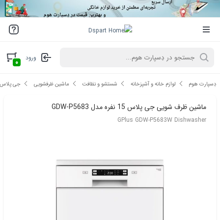
ورود
۰
دِسپارت هوم
لوازم خانه و آشپزخانه
شستشو و نظافت
ماشین ظرفشویی
جی پلاس
ماشین ظرف شویی جی پلاس 15 نفره مدل GDW-P5683
GPlus GDW-P5683W Dishwasher