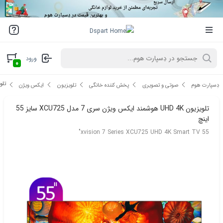
ورود
۰
تلویزیون UHD 4K هوش
دِسپارت هوم
صوتی و تصویری
پخش کننده خانگی
تلویزیون
ایکس ویژن
تلویزیون UHD 4K هوشمند ایکس ویژن سری 7 مدل XCU725 سایز 55
اینچ
xvision 7 Series XCU725 UHD 4K Smart TV 55"