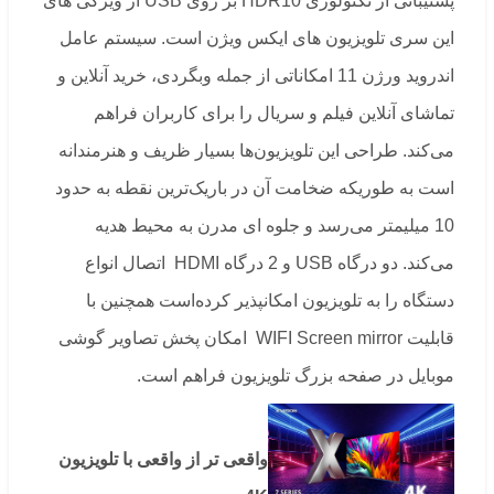
پشتیبانی از تکنولوژی HDR10 بر روی USB از ویژگی های
این سری تلویزیون های ایکس ویژن است. سیستم عامل
اندروید ورژن 11 امکاناتی از جمله وبگردی، خرید آنلاین و
تماشای آنلاین فیلم و سریال را برای کاربران فراهم
می‌کند. طراحی این تلویزیون‌ها بسیار ظریف و هنرمندانه
است به طوریکه ضخامت آن در باریک‌ترین نقطه به حدود
10 میلیمتر می‌رسد و جلوه ای مدرن به محیط هدیه
می‌کند. دو درگاه USB و 2 درگاه HDMI اتصال انواع
دستگاه را به تلویزیون امکانپذیر کرده‌است همچنین با
قابلیت WIFI Screen mirror امکان پخش تصاویر گوشی
موبایل در صفحه بزرگ تلویزیون فراهم است.
واقعی تر از واقعی با تلویزیون