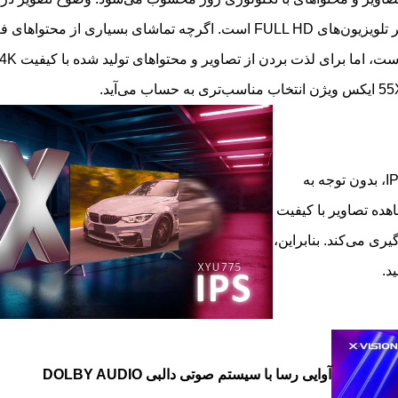
چهار برابر تلویزیون‌های FULL HD است. اگرچه تماشای بسیاری از م
ه حساب می‌آید.
تلویزیون هوشمند ایکس ویژن سری 7 مدل 55XYU755 با پنل IPS، بدون توجه به
را حفظ می‌کند. پنل IPS امکان مشاهده تصاویر با کیفیت
یری می‌کند. بنابراین،
د.
آوایی رسا با سیستم صوتی دالبی DOLBY AUDIO