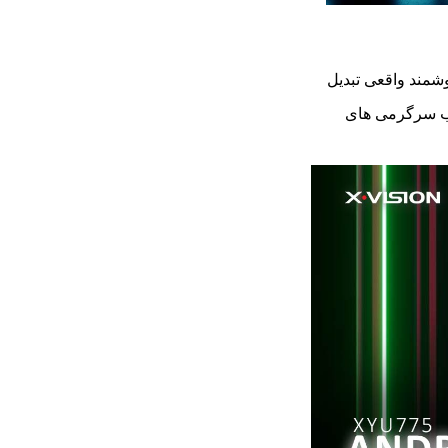
ویزیون ایکس ویژن مدل 55XYU755 را به یک محصول هوشمند واقعی تبدیل
رتیب سرگرمی های