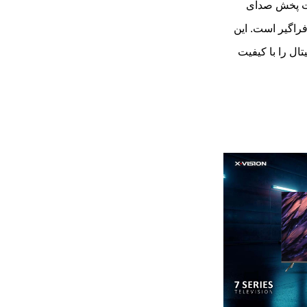
س ویژن مدل 55XYU755 با قابلیت پخش صدای
ی فراگیر است. این
ال را با کیفیت