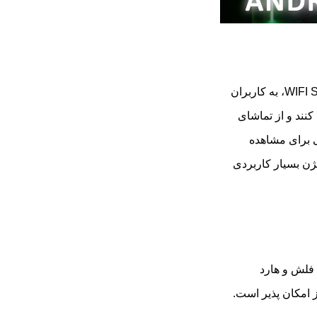
تلویزیون هوشمند ایکس ویژن مدل 55XYU755، با قابلیت WIFI Screen Mirror، به کاربران
نند و از تماشای
 برای مشاهده
 صفحه تلویزیون 55 اینچ ایکس ویژن بسیار کاربردی
 جانبی از جمله فلش و هارد