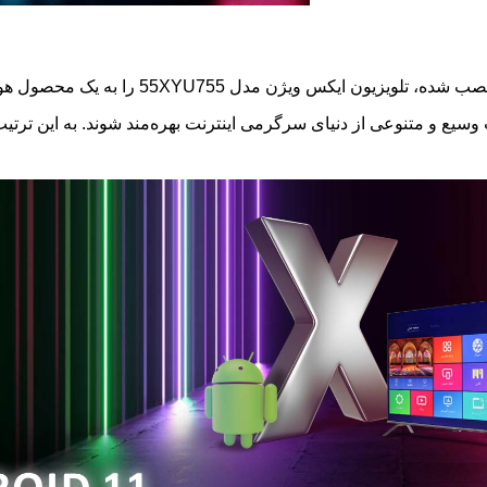
سیستم عامل اندروید ورژن 11 همراه با نرم افزارهای کاربردی نصب شده، تل
نات وسیع و متنوعی از دنیای سرگرمی اینترنت بهره‌مند شوند. به این ت