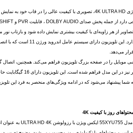
تلویزیون ایکس ویژن مدل 55XYU755، با رزولوشن بالا و تکنولوژی 4K ULTRA HD، تصویری با کیفیت عالی را در قاب
ردی است. پنل IPS آن باعث می‌شود تصاویر از هر زاویه‌ای با کیفیت بیشتری نمایش داده شود و باز
نمایشگر را کاهش داده تا نیاز به جایگذاری در فضاهای پرنور را ندارد. این تلوی
رار می‌دهد.
ان پخش تصاویر گوشی موبایل را در صفحه بزرگ تلویزیون فراهم می‌کند. همچنین، اتصا
تبلت از طریق WIFI و Bluetooth برای اتصال به ساندبار و اسپی
ن 55 اینچ هستید، این تلویزیون به شما پیشنهاد می‌شود که در ادامه ویژگی‌های منحصر به فرد این 
تواهای روز با کیفیت 4K
تلویزیون مدل 55XYU755 ایکس ویژن ب