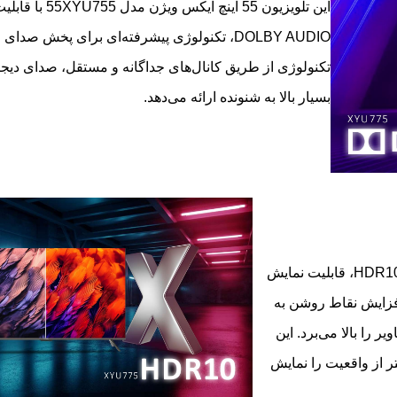
این تلویزیون 55 اینچ ایک
DOLBY AUDIO، تکنولوژی پیشرفته‌ای برای پخش صدا
تکنولوژی از طریق کانال‌های جداگانه و مستقل، صدای دیجیت
بسیار بالا به شنونده ارائه می‌دهد.
تلویزیون ایکس ویژن مدل 55XYU755 با پشتیبانی از تکنولوژی HDR10، قابلیت نمایش
 با غنای بیشتر فراهم می‌کند. تکنولوژی HDR10 با افزایش نقاط روشن به
را بالا می‌برد. این
یفیتی بیشتر از واقعیت را نمایش