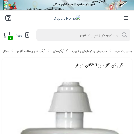
ورود
۰
دِسپارت هوم
سرمایش و گرمایش و تهویه
آبگرمکن
آبگرمکن ایستاده گازی
دونار
ابگرم کن گاز سوز 50گالن دونار