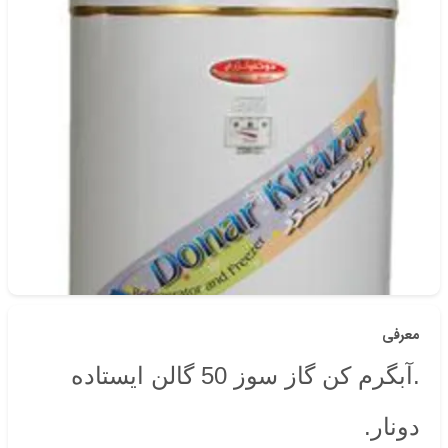
دسته‌بندی
دونار
شناسه‌ی کالا: 16871
معرفی
.آبگرم کن گاز سوز 50 گالن ایستاده
دونار.