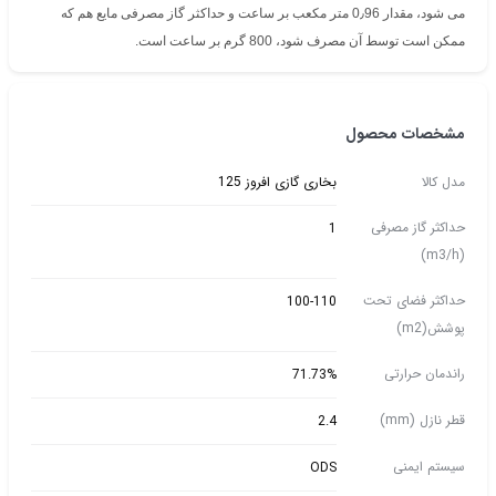
می شود، مقدار 0٫96 متر مکعب بر ساعت و حداکثر گاز مصرفی مایع هم که
ممکن است توسط آن مصرف شود، 800 گرم بر ساعت است.
مشخصات محصول
مدل کالا
بخاری گازی افروز 125
حداکثر گاز مصرفی
1
(m3/h)
حداکثر فضای تحت
100-110
پوشش(m2)
راندمان حرارتی
71.73%
قطر نازل (mm)
2.4
سیستم ایمنی
ODS