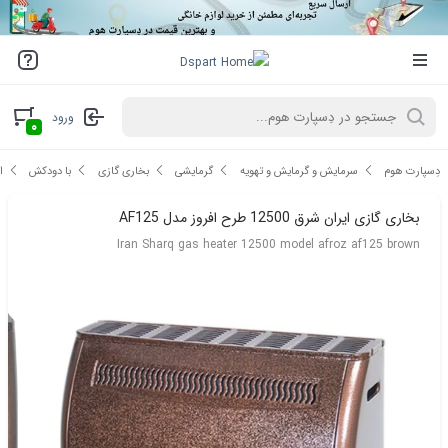
ورود
۰
دِسپارت هوم
سرمایش و گرمایش و تهویه
گرمایشی
بخاری گازی
با دودکش
ا
بخاری گازی ایران شرق 12500 طرح افروز مدل AF125
Iran Sharq gas heater 12500 model afroz af125 brown