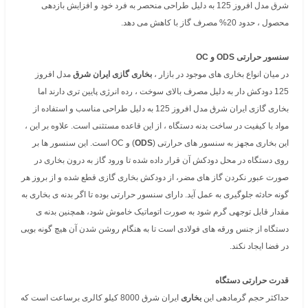
شرق مدل افروز 125 به دلیل طراحی منحصر به فرد خود و افزایش بازدهی
محصول ، حدود 20% مصرف گاز با کاهش می دهد.
سنسور حرارتی ODS و OC
در میان انواع بخاری های موجود در بازار ،
بخاری گازی ایران شرق
مدل افروز
125 دودکش دار به دلیل مصرف بالای سوخت ، رده انرژی پایین تری دارند اما
بخاری گازی ایران شرق مدل افروز 125 به دلیل طراحی مناسب و استفاده از
مواد با کیفیت در ساخت بدنه دستگاه ، از این قاعده مستثنی است. علاوه بر این ،
این بخاری مجهز به سنسور های حرارتی (
ODS
) و OC است. این سنسور ها بر
روی دستگاه در محل دودکش آن قرار داده شده تا ورود گاز به درون بخاری در
صورت عبور نکردن گاز های مضر، از دودکش بخاری گازی قطع شده و از بروز هر
گونه حادثه جلوگیری به عمل آید. دارای سنسور حرارتی بوده تا اگر بدنه ی بخاری به
مقدار قابل توجهی گرم شود به صورت اتوماتیک خاموش شود، همچنین بدنه ی
دستگاه از جنس ورقه های فولادی است تا به هنگام روشن شدن آن هیچ گونه بویی
در فضا ایجاد نکند.
قدرت حرارتی دستگاه
حداکثر حجم گرمادهی این
بخاری
ایران شرق 8000 کیلو کالری برساعت است که