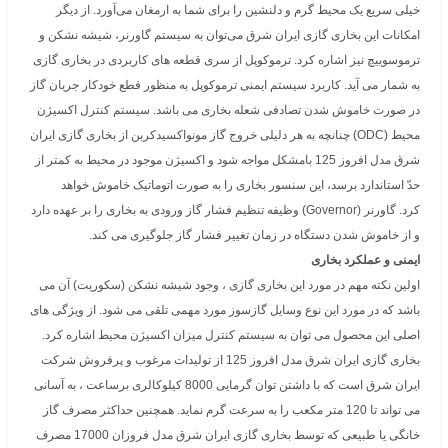
خیلی سریع یک محیط گرم و دلنشین را برای شما به ارمغان می‌آورد. از دیگر
امکانات این بخاری گازی ایران شرق می‌توان به سیستم گاورنر، شیشه نشکن و
ترموسوییچ نیز اشاره کرد. ترموکوپل از سری قطعه های کاربردی در بخاری گازی
به شمار می آید. کاربرد سیستم ایمنی ترموکوپل به منظور قطع خودکار جریان گاز
در صورت خاموش شدن تصادفی شعله بخاری می باشد. سیستم کنترل اکسیژن
محیط (ODC) چنانچه به هر دلیلی خروج گاز مونواکسیدکربن از بخاری گازی ایران
شرق مدل افروز 125 بامشکل مواجه شود و اکسیژن موجود در محیط به کمتر از
حدّ استاندارد برسد، این سنسور بخاری را به صورت اتوماتیک خاموش خواهد
کرد. گاورنر (Governor) وظیفه تنظیم فشار گاز ورودی به بخاری را بر عهده دارد
و از خاموش شدن دستگاه در زمان تغییر فشار گاز جلوگیری می کند.
ایمنی و عملکرد بخاری
اولین نکته مهم در مورد این بخاری گازی ، وجود شیشه نشکن (سکوریت) آن می
باشد که در مورد این نوع وسایل گازسوز مورد مهمی تلقی می شود. از ویژگی های
اصلی این محصول می توان به سیستم کنترل میزان اکسیژن محیط اشاره کرد.
بخاری گازی ایران شرق مدل افروز 125 از تولیدات مرغوب و پرفروش شرکت
ایران شرق است که با داشتن توان گرمایی 8000 کیلوکالری برساعت ، به آسانی
می تواند تا 120 متر مکعب را به سرعت گرم نماید. همچنین حداکثر مصرف گاز
خانگی یا طبیعی که توسط بخاری گازی ایران شرق مدل فروزان 17000 مصرف