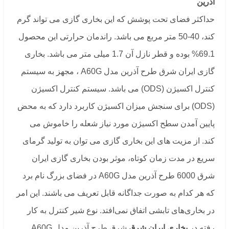
آذرین
حداکثر فضای تحت پوشش که این بخاری گازی می تواند گرم
کند، 40-50 متر مربع می باشد. راندمان حرارتی این محصول
69.1% بوده و قطر نازل آن 1.7 میلی متر می باشد. بخاری
گازی ایران شرق طرح آذرین مدل A60G ، مجهز به سیستم
کنترل اکسیژن (ODS) می باشد. سیستم کنترل اکسیژن
(ODS) برای سنجش میزان اکسیژن کاربرد دارد که به محض
پایین آمدن سطح اکسیژن مورد نیاز شعله را خاموش می‌
کند. از مزیت های این بخاری گازی می توان به تولید گرمای
سریع در مدت زمان کوتاه، موثر بودن بخاری گازی ایران
شرق 6000 طرح آذرین مدل A60G در فضای بزرگ نام برد
که هر کدام به صورت جداگانه قابل تعریف می باشند. این امر
در بخاری‌های تابشی اتفاق نمی‌افتد. نوع شیر کنترل به کار
رفته در
بخاری ایران شرق
شرق طرح آذرین مدل A60G