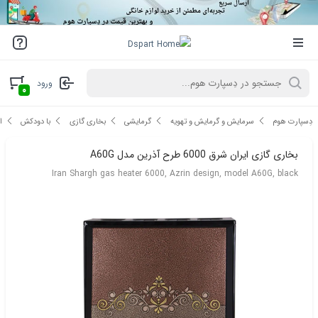
ورود
۰
دِسپارت هوم
سرمایش و گرمایش و تهویه
گرمایشی
بخاری گازی
با دودکش
ا
بخاری گازی ایران شرق 6000 طرح آذرین مدل A60G
Iran Shargh gas heater 6000, Azrin design, model A60G, black