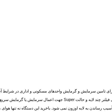
 گازی جی پلاس GAC-HV09MN1با ظرفیت 9000BTU/hr، برای تامین سرمایش و گرمایش واحدهای مسکونی و اداری د
کاربرد دارد.این کولر گازی با موتور اینورتر و مصرف انرژی A دارای فیلتر چند لایه و حالت Super جهت ا
زیست و آسیب رساندن به لایه اوزون نمی شود. باخرید این دستگاه نه تنها هوای