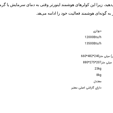
ید، زیرا این کولرهای هوشمند اینورتر وقتی به دمای سرمایش یا گ
ونه‌‌ای هوشمند فعالیت خود را ادامه ‌می‌هد.
دیواری
12000Btu/h
13500Btu/h
) میلی متر
240*482*660
میلی متر
207*275*880
23kg
8kg
معتدل
دارای گارانتی اصلی معتبر