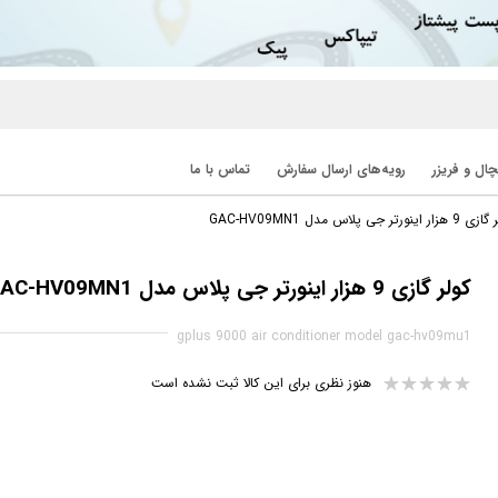
ال و فریزر
رویه‌های ارسال سفارش
تماس با ما
ار اینورتر جی پلاس مدل GAC-HV09MN1
کولر گازی 9 هزار اینورتر جی پلاس مدل GAC-HV09MN1
gplus 9000 air conditioner model gac-hv09mu1
هنوز نظری برای این کالا ثبت نشده است