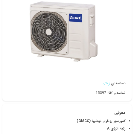
دسته‌بندی
زانتی
شناسه‌ی کالا: 15397
معرفی
کمپرسور روتاری توشیبا (GMCC)
رتبه انرژی A