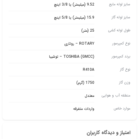
سایز لوله مایع
9.52 (میلیمتر) یا 3/8 اینچ
سایز لوله گاز
15.9 (میلیمتر) یا 5/8 اینچ
طول لوله کشی
25 (متر)
نوع کمپرسور
ROTARY – روتاری
برند کمپرسور
(TOSHIBA (GMCC – توشیبا
نوع گاز
R410A
وزن گاز
1750 (گرم)
منطقه آب و هوایی
معتدل
موارد خاص
واردات متفرقه
امتیاز و دیدگاه کاربران