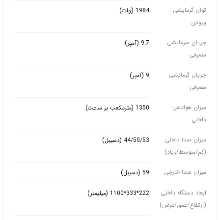
توان گرمایشی
1984 (وات)
ورودی
جریان سرمایشی
9.7 (آمپر)
مصرفی
جریان گرمایشی
9 (آمپر)
مصرفی
میزان هوادهی
1350 (مترمکعب بر ساعت)
داخلی
میزان صدا داخلی
44/50/53 (دسیبل)
(کم/متوسط/زیاد)
میزان صدا خارجی
59 (دسیبل)
ابعاد دستگاه داخلی
222*333*1100 (میلیمتر)
(ارتفاع/عمق/عرض)