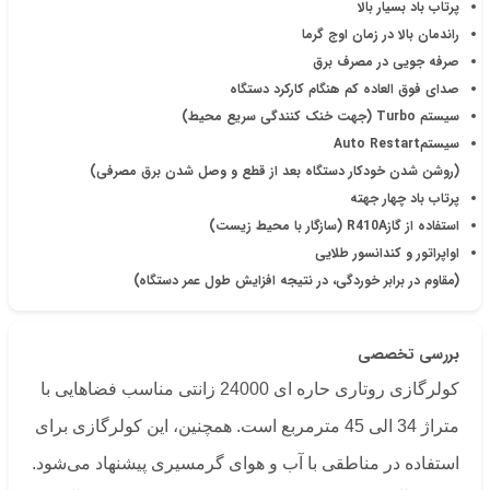
پرتاب باد بسیار بالا
راندمان بالا در زمان اوج گرما
صرفه جویی در مصرف برق
صدای فوق العاده کم هنگام کارکرد دستگاه
سیستم Turbo (جهت خنک کنندگی سریع محیط)
سیستمAuto Restart
(روشن شدن خودکار دستگاه بعد از قطع و وصل شدن برق مصرفی)
پرتاب باد چهار جهته
استفاده از گازR410A (سازگار با محیط زیست)
اواپراتور و کندانسور طلایی
(مقاوم در برابر خوردگی، در نتیجه افزایش طول عمر دستگاه)
بررسی تخصصی
کولرگازی روتاری حاره ای 24000 زانتی مناسب فضاهایی با
متراژ 34 الی 45 مترمربع است. همچنین، این کولرگازی برای
استفاده در مناطقی با آب و هوای گرمسیری پیشنهاد می‌شود.