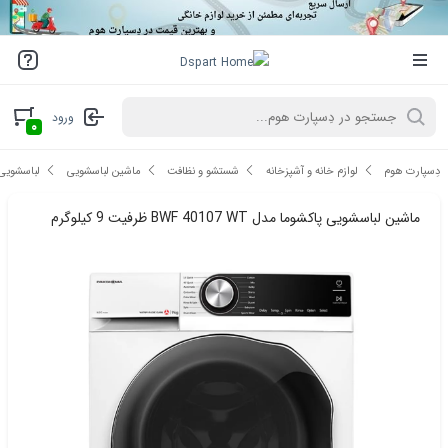
ورود
۰
دِسپارت هوم
لوازم خانه و آشپزخانه
شستشو و نظافت
ماشین لباسشویی
لباسشویی 
ماشین لباسشویی پاکشوما مدل BWF 40107 WT ظرفیت 9 کیلوگرم