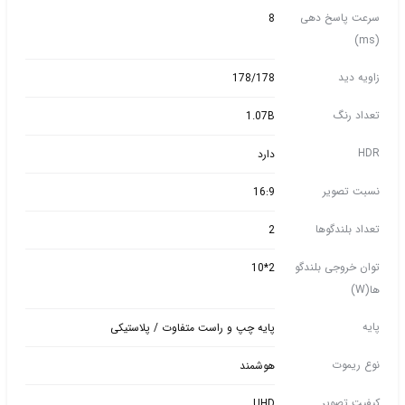
سرعت پاسخ دهی
8
(ms)
زاویه دید
178/178
تعداد رنگ
1.07B
HDR
دارد
نسبت تصویر
16:9
تعداد بلندگوها
2
توان خروجی بلندگو
2*10
ها(W)
پایه
پایه چپ و راست متفاوت / پلاستیکی
نوع ریموت
هوشمند
کیفیت تصویر
UHD