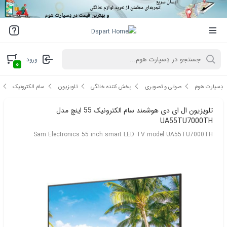
ورود
۰
دِسپارت هوم
صوتی و تصویری
پخش کننده خانگی
تلویزیون
سام الکترونیک
تلویزیون ال ای دی هوشمند سام الکترونیک 55 اینچ مدل
UA55TU7000TH
Sam Electronics 55 inch smart LED TV model UA55TU7000TH