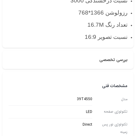
نسبت درخشندگی 3000
رزولوشن 1366*768
تعداد رنگ 16.7M
نسبت تصویر 16:9
بررسی تخصصی
مشخصات فنی
مدل
39T4550
تکنولوژی صفحه
LED
تکنولوژی نور پس
Direct
زمینه