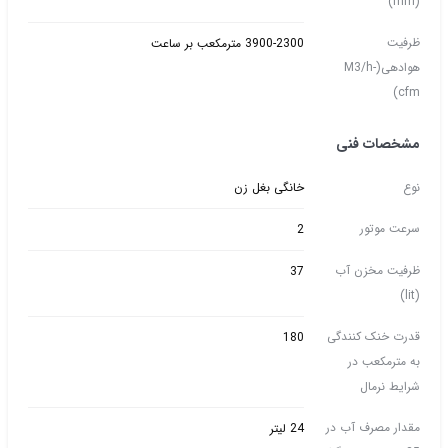
(mm)
ظرفیت
3900-2300 مترمکعب بر ساعت
هوادهی(M3/h-
cfm)
مشخصات فنی
نوع
خانگی بغل زن
سرعت موتور
2
ظرفیت مخزن آب
37
(lit)
قدرت خنک کنندگی
180
به مترمکعب در
شرایط نرمال
مقدار مصرف آب در
24 لیتر