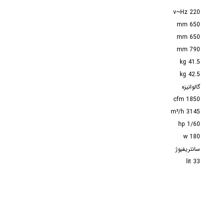
220 v~Hz
650 mm
650 mm
790 mm
41.5 kg
42.5 kg
گالوانیزه
1850 cfm
3145 m³/h
1/60 hp
180 w
سانتریفیوژ
33 lit