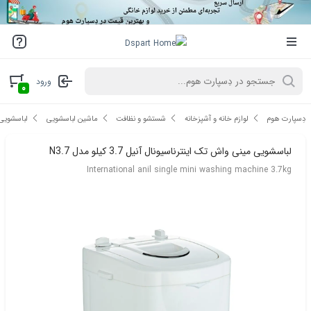
ورود
۰
دِسپارت هوم
لوازم خانه و آشپزخانه
شستشو و نظافت
ماشین لباسشویی
لباسشویی 
لباسشویی مینی واش تک اینترناسیونال آنیل 3.7 کیلو مدل N3.7
International anil single mini washing machine 3.7kg