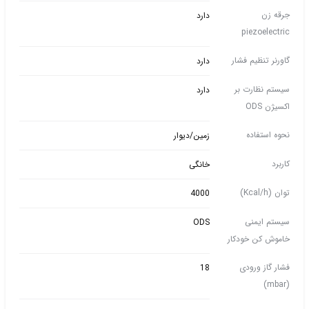
جرقه زن
دارد
piezoelectric
گاورنر تنظیم فشار
دارد
سیستم نظارت بر
دارد
اکسیژن ODS
نحوه استفاده
زمین/دیوار
کاربرد
خانگی
توان (Kcal/h)
4000
سیستم ایمنی
ODS
خاموش کن خودکار
فشار گاز ورودی
18
(mbar)