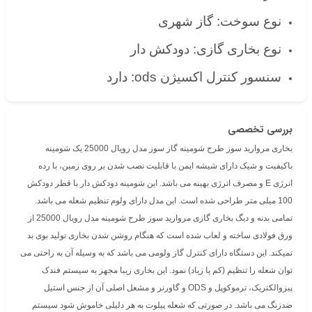
نوع سوخت: گاز شهری
نوع بخاری گازی: دودکش دار
سنسور کنترل اکسیژن ods: دارد
بررسی تخصصی
بخاری مروارید سوز طرح شومینه گاز سوز مدل رویال 25000 یک شومینه
باکیفیت و شیک دارای شیشه ایمن با قابلیت نصب شدن بر روی زمین، با رده
انرژی E و مصرف انرژی بهینه می باشد. این شومینه دودکش دار با قطر دودکش
100 میلی متر طراحی شده است. این مدل دارای ولوم تنظیم شعله می باشد.
تمامی بدنه و دیگ بخاری گازی مروارید سوز طرح شومینه مدل رویال 25000 از
ورق فولادی ساخته و لعاب شده است که هنگام روشن شدن بخاری تولید بوی بد
نمیکند. این دستگاه دارای کنترل گاز ولومی می باشد که به وسیله آن به راحتی می
توان شعله را تنظیم (کم یا زیاد) نمود. این بخاری زیبا مجهز به سیستم فندک
پیزوالکتریک، ترموکوپل و ODS و گاورنر و مشعل اصلی آن از جنس استیل
ضدزنگ می باشد. در صورتی که شعله پیلوت به هر دلیلی خاموش شود سیستم