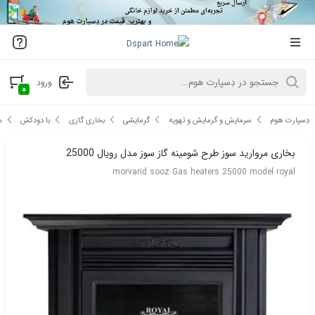
ورود
۰
دِسپارت هوم
سرمایش و گرمایش و تهویه
گرمایشی
بخاری گازی
با دودکش
م
بخاری مروارید سوز طرح شومینه گاز سوز مدل رویال 25000
morvarid sooz Gas heaters 25000 model royal