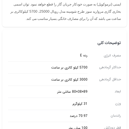
ایمنی (ترموکوپل) به صورت خودکار جریان گاز را قطع خواهد نمود. توان اسمی
بخاری گازی مروارید سوز طرح شومینه مدل رویال 25000، 5700 کیلوکالری بر
ساعت می باشد که آن را برای مصارف خانگی بسیار مناسب می کند.
توضیحات کلی
مصرف انرژی
رده E
حداکثر گرمادهی
5700 کیلو کالری بر ساعت
حداقل گرمادهی
3000 کیلو کالری بر ساعت
ابعاد
89×38×80 سانتی متر
وزن
31 کیلوگرم
راندمان
70.97 درصد
قطر دودکش
100 میلی متر