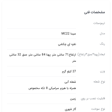
مشخصات فنی
ترموستات
مدل
سیما MC22
رنگ
نقره ای چکشی
ابعاد(پهنا*عمق*ارتفاع)
ارتفاع71 سانتی متر، پهنا 84 سانتی متر، عمق 32 سانتی
متر
وزن
27 کیلو گرم
نوع شعله
شعله آبی
همراه با هیزم سرامیکی 8 تکه مخصوص
قابلیت نصب بر روی
زمین
نوع سوخت
گاز شهری