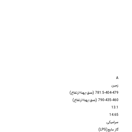
A
زمین
781.5-404-479 (عمق-پهنا-ارتفاع)
790-435-460 (عمق-پهنا-ارتفاع)
13.1
14.65
سرامیکی
گاز مایع(LPG)