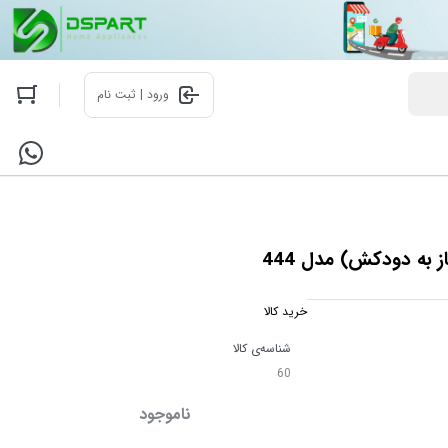
ورود | ثبت نام
 به دودکش) مدل 444
خرید کالا
شناسه‌ی کالا
60
ناموجود