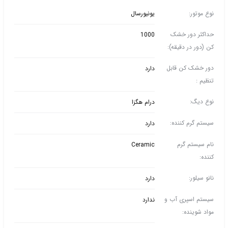
نوع موتور:
یونیورسال
حداکثر دور خشک
1000
کن (دور در دقیقه):
دور خشک کن قابل
دارد
تنظیم :
نوع دیگ:
درام هگزا
سیستم گرم کننده:
دارد
نام سیستم گرم
Ceramic
کننده:
نانو سیلور:
دارد
سیستم اسپری آب و
ندارد
مواد شوینده: