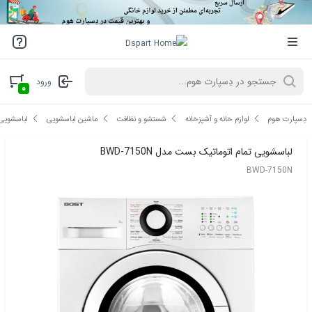
ورود
۰
دِسپارت هوم
لوازم خانه و آشپزخانه
شستشو و نظافت
ماشین لباسشویی
لباسشویی 
لباسشویی تمام اتوماتیک بست مدل BWD-7150N
BWD-7150N